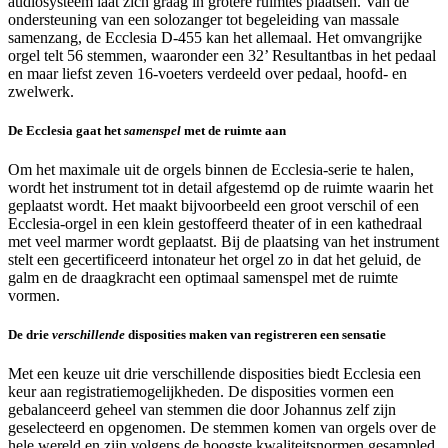
audiosysteem laat zich graag in grotere ruimtes plaatsen. Van de
ondersteuning van een solozanger tot begeleiding van massale
samenzang, de Ecclesia D-455 kan het allemaal. Het omvangrijke
orgel telt 56 stemmen, waaronder een 32’ Resultantbas in het pedaal
en maar liefst zeven 16-voeters verdeeld over pedaal, hoofd- en
zwelwerk.
De Ecclesia gaat het
samenspel
met de ruimte aan
Om het maximale uit de orgels binnen de Ecclesia-serie te halen,
wordt het instrument tot in detail afgestemd op de ruimte waarin het
geplaatst wordt. Het maakt bijvoorbeeld een groot verschil of een
Ecclesia-orgel in een klein gestoffeerd theater of in een kathedraal
met veel marmer wordt geplaatst. Bij de plaatsing van het instrument
stelt een gecertificeerd intonateur het orgel zo in dat het geluid, de
galm en de draagkracht een optimaal samenspel met de ruimte
vormen.
De drie
verschillende
disposities maken van registreren een sensatie
Met een keuze uit drie verschillende disposities biedt Ecclesia een
keur aan registratiemogelijkheden. De disposities vormen een
gebalanceerd geheel van stemmen die door Johannus zelf zijn
geselecteerd en opgenomen. De stemmen komen van orgels over de
hele wereld en zijn volgens de hoogste kwaliteitsnormen gesampled.