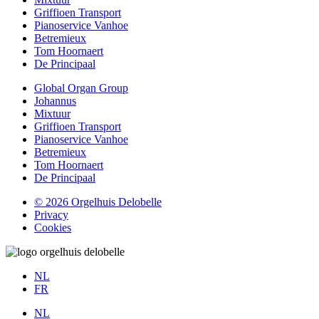
Griffioen Transport
Pianoservice Vanhoe
Betremieux
Tom Hoornaert
De Principaal
Global Organ Group
Johannus
Mixtuur
Griffioen Transport
Pianoservice Vanhoe
Betremieux
Tom Hoornaert
De Principaal
© 2026 Orgelhuis Delobelle
Privacy
Cookies
NL
FR
NL