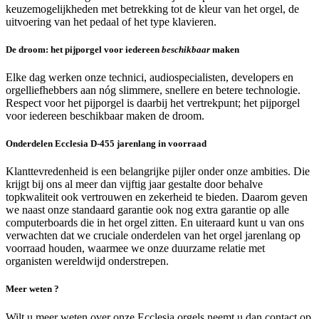
keuzemogelijkheden met betrekking tot de kleur van het orgel, de
uitvoering van het pedaal of het type klavieren.
De droom: het pijporgel voor iedereen
beschikbaar
maken
Elke dag werken onze technici, audiospecialisten, developers en
orgelliefhebbers aan nóg slimmere, snellere en betere technologie.
Respect voor het pijporgel is daarbij het vertrekpunt; het pijporgel
voor iedereen beschikbaar maken de droom.
Onderdelen Ecclesia D-455 jarenlang in voorraad
Klanttevredenheid is een belangrijke pijler onder onze ambities. Die
krijgt bij ons al meer dan vijftig jaar gestalte door behalve
topkwaliteit ook vertrouwen en zekerheid te bieden. Daarom geven
we naast onze standaard garantie ook nog extra garantie op alle
computerboards die in het orgel zitten. En uiteraard kunt u van ons
verwachten dat we cruciale onderdelen van het orgel jarenlang op
voorraad houden, waarmee we onze duurzame relatie met
organisten wereldwijd onderstrepen.
Meer weten ?
Wilt u meer weten over onze Ecclesia orgels neemt u dan contact op