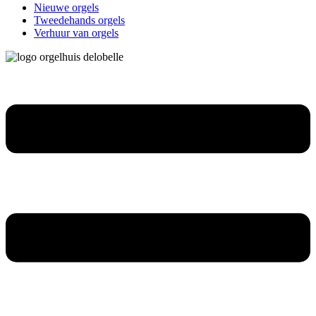
Nieuwe orgels
Tweedehands orgels
Verhuur van orgels