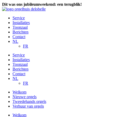
Ga
Dit was ons jubileumweekend: een terugblik!
Bekijken
naar
de
Service
inhoud
Installaties
Toonzaal
Berichten
Contact
NL
FR
Service
Installaties
Toonzaal
Berichten
Contact
NL
FR
Welkom
Nieuwe orgels
Tweedehands orgels
Verhuur van orgels
Welkom