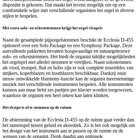
dispositie is gekozen. Dat maakt het tevens mogelijk om op een
comfortabele wijze met verschillende organisten het orgel in diverse
stijlen te bespelen.
Met extra solo- en orkeststemmen krijgt het orgel
vleugels
Naast de gesamplede pijporgelstemmen beschikt de Ecclesia D-455
optioneel over een Solo Package en een Symphony Package. Deze
aanvullende pakketten bevatten hoogwaardige en natuurgetrouwe
solo- en orkeststemmen. Het biedt de organist talrijke mogelijkheden
het orgelspel met allerlei stemmen te verrijken. Naast solostemmen
als viool, trompet, fluit en hobo zijn er ook complete ensembles van
strijkers, koperblazers en houtblazers beschikbaar. Dankzij onze
nieuw ontwikkelde Harmony-functie kan de organist meerstemmige
muziek met verschillende instrumenten bespelen. Alle instrumenten
kunnen aan maar liefst zes partijen per klavier worden toegewezen,
waardoor de organist een heel orkest kan laten klinken.
Het
design
is af te stemmen op de ruimte
De afstemming van de Ecclesia D-455 op de ruimte gaat verder dan
het samenspel tussen geluid en akoestiek. Zo is het ook mogelijk om
het design van het instrument aan te passen op de ruimte en de
wensen van de organist. Denk daarbij aan optionele