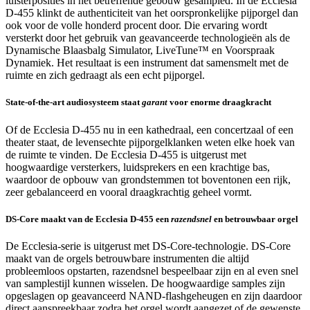
luisterposities in het betreffende gebouw gesampled. In de Ecclesia
D-455 klinkt de authenticiteit van het oorspronkelijke pijporgel dan
ook voor de volle honderd procent door. Die ervaring wordt
versterkt door het gebruik van geavanceerde technologieën als de
Dynamische Blaasbalg Simulator, LiveTune™ en Voorspraak
Dynamiek. Het resultaat is een instrument dat samensmelt met de
ruimte en zich gedraagt als een echt pijporgel.
State-of-the-art audiosysteem staat
garant
voor enorme draagkracht
Of de Ecclesia D-455 nu in een kathedraal, een concertzaal of een
theater staat, de levensechte pijporgelklanken weten elke hoek van
de ruimte te vinden. De Ecclesia D-455 is uitgerust met
hoogwaardige versterkers, luidsprekers en een krachtige bas,
waardoor de opbouw van grondstemmen tot boventonen een rijk,
zeer gebalanceerd en vooral draagkrachtig geheel vormt.
DS-Core maakt van de Ecclesia D-455 een
razendsnel
en betrouwbaar orgel
De Ecclesia-serie is uitgerust met DS-Core-technologie. DS-Core
maakt van de orgels betrouwbare instrumenten die altijd
probleemloos opstarten, razendsnel bespeelbaar zijn en al even snel
van samplestijl kunnen wisselen. De hoogwaardige samples zijn
opgeslagen op geavanceerd NAND-flashgeheugen en zijn daardoor
direct aanspreekbaar zodra het orgel wordt aangezet of de gewenste